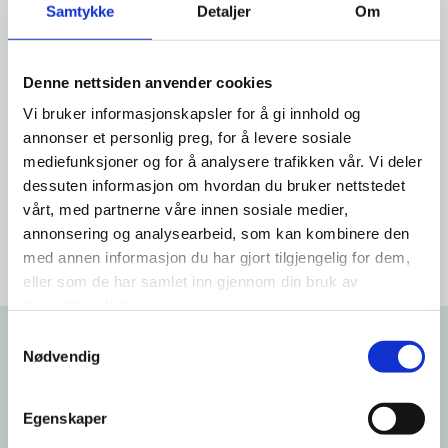
Samtykke
Detaljer
Om
Les flere artikler
Denne nettsiden anvender cookies
Vi bruker informasjonskapsler for å gi innhold og
annonser et personlig preg, for å levere sosiale
mediefunksjoner og for å analysere trafikken vår. Vi deler
dessuten informasjon om hvordan du bruker nettstedet
vårt, med partnerne våre innen sosiale medier,
annonsering og analysearbeid, som kan kombinere den
med annen informasjon du har gjort tilgjengelig for dem,
eller som de har samlet inn gjennom din bruk av
tjenestene deres.
Næringsforeningene i
Samtykkevalg
alliansen
Nødvendig
Næringsalliansen i Innlandet bygger på sterke,
Egenskaper
lokale næringsforeninger. Sammen løfter vi saker